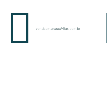
vendasmanaus@flax.com.br
Links úteis
Produtos
Quem somos
Fitas adesivas
Perguntas frequentes
Filmes Stretch
Seja nosso representante
Plásticos