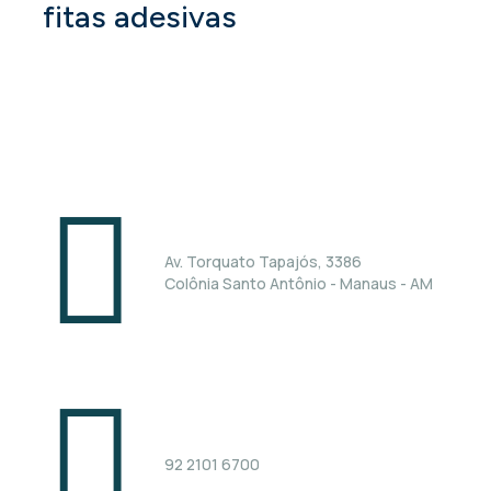
fitas adesivas
Unidade Manaus
U
Av. Torquato Tapajós, 3386
Colônia Santo Antônio - Manaus - AM
92 2101 6700