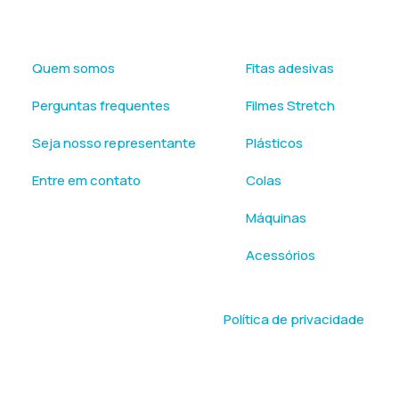
Links úteis
Produtos
Quem somos
Fitas adesivas
Perguntas frequentes
Filmes Stretch
Seja nosso representante
Plásticos
Entre em contato
Colas
Máquinas
Acessórios
Política de privacidade
ervados | Made with 🤍 by